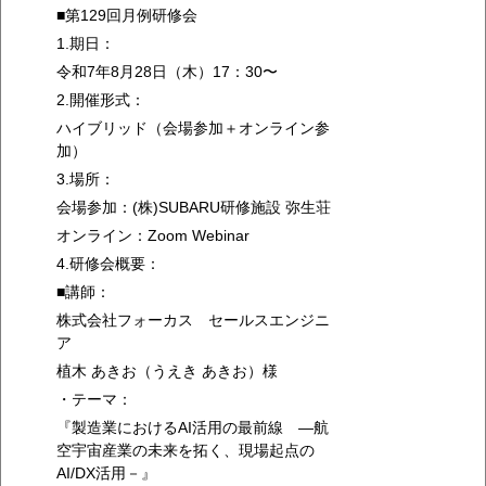
■第129回月例研修会
1.期日：
令和7年8月28日（木）17：30〜
2.開催形式：
ハイブリッド（会場参加＋オンライン参
加）
3.場所：
会場参加：(株)SUBARU研修施設 弥生荘
オンライン：Zoom Webinar
4.研修会概要：
■講師：
株式会社フォーカス セールスエンジニ
ア
植木 あきお（うえき あきお）様
・テーマ：
『製造業におけるAI活用の最前線 ―航
空宇宙産業の未来を拓く、現場起点の
AI/DX活用－』