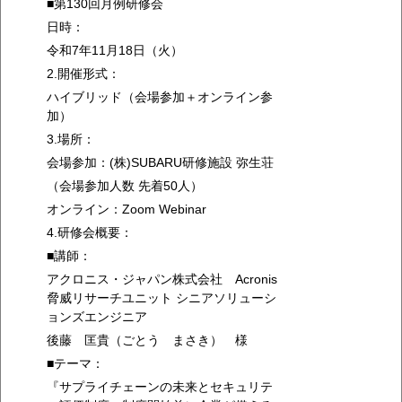
■第130回月例研修会
日時：
令和7年11月18日（火）
2.開催形式：
ハイブリッド（会場参加＋オンライン参
加）
3.場所：
会場参加：(株)SUBARU研修施設 弥生荘
（会場参加人数 先着50人）
オンライン：Zoom Webinar
4.研修会概要：
■講師：
アクロニス・ジャパン株式会社 Acronis
脅威リサーチユニット シニアソリューシ
ョンズエンジニア
後藤 匡貴（ごとう まさき） 様
■テーマ：
『サプライチェーンの未来とセキュリテ